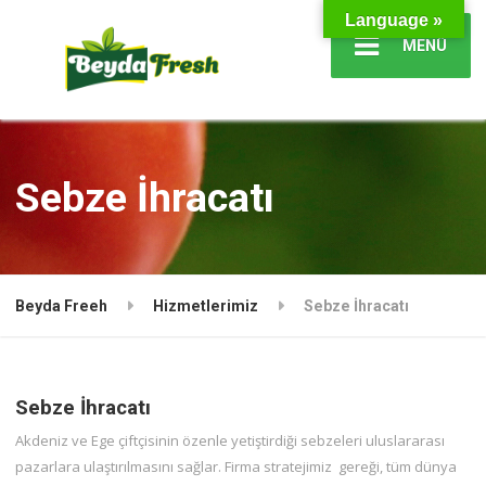
Language »
MENÜ
Sebze İhracatı
Beyda Freeh
Hizmetlerimiz
Sebze İhracatı
Sebze İhracatı
Akdeniz ve Ege çiftçisinin özenle yetiştirdiği sebzeleri uluslararası
pazarlara ulaştırılmasını sağlar. Firma stratejimiz gereği, tüm dünya