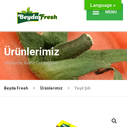
Language »
MENÜ
Ürünlerimiz
Hizmette Kalite Önceliğimiz
Beyda Freeh
Ürünlerimiz
Yeşil Şili