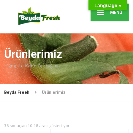
Language »
MENÜ
Ürünlerimiz
Hizmette Kalite Önceliğimiz
Beyda Freeh
Ürünlerimiz
36 sonuçtan 10-18 arası gösteriliyor