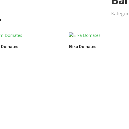
Ba
Kategori
r
m Domates
Elika Domates